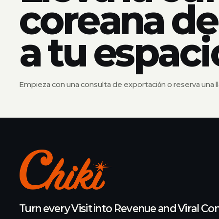
coreana de
a tu espaci
Empieza con una consulta de exportación o reserva una l
Turn every Visit into Revenue and Viral Co