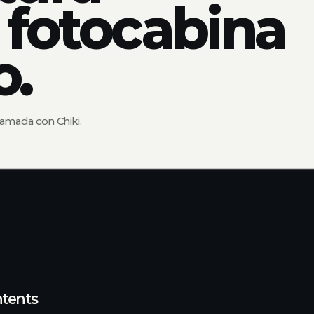
 fotocabina
o.
lamada con Chiki.
ntents