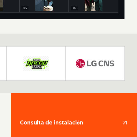
04
05
Consulta de instalación