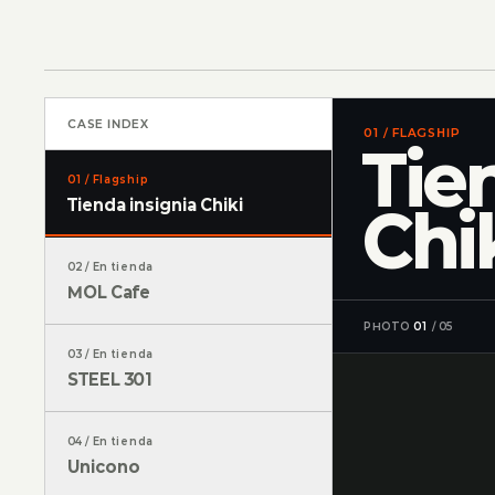
CASE INDEX
01
/
FLAGSHIP
Tie
01
/
Flagship
Tienda insignia Chiki
Chi
02
/
En tienda
MOL Cafe
PHOTO
01
/
05
03
/
En tienda
STEEL 301
04
/
En tienda
Unicono