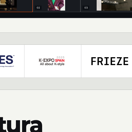
02
03
ltura