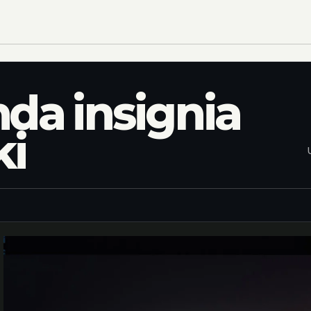
nda insignia
ki