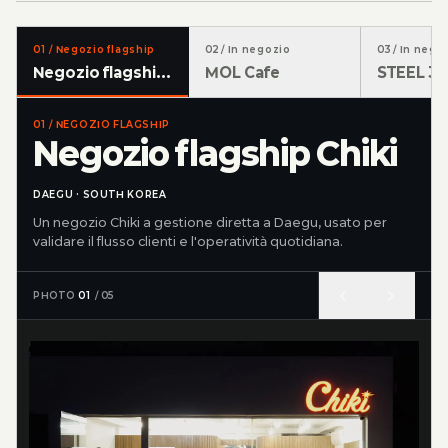
01
/
Negozio flagship
02
/
In negozio
03
/
In nego
Negozio flagship Chiki
MOL Cafe
STEEL 30
01
/
NEGOZIO FLAGSHIP
Negozio flagship Chiki
DAEGU · SOUTH KOREA
Un negozio Chiki a gestione diretta a Daegu, usato per
validare il flusso clienti e l'operatività quotidiana.
PHOTO
01
/
05