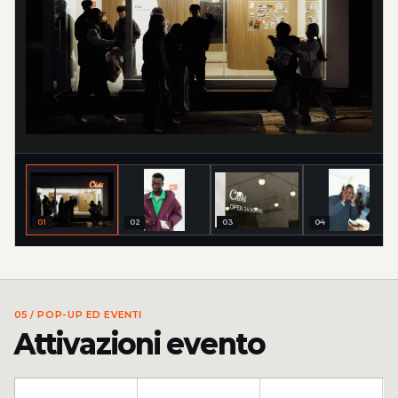
01
02
03
04
05 /
POP-UP ED EVENTI
Attivazioni evento