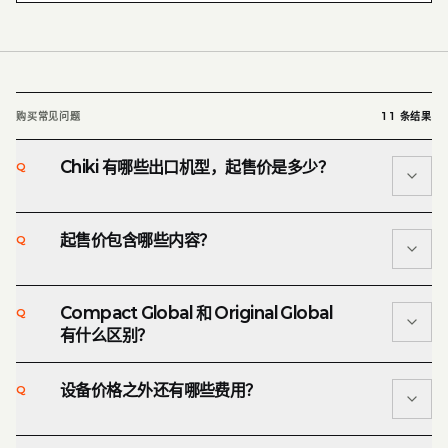
购买常见问题
11
条结果
Chiki 有哪些出口机型，起售价是多少？
Q
起售价包含哪些内容？
Q
Compact Global 起售价为 USD 6,500，Original
A
Global 起售价为 USD 7,900。最终设备配置和出口条件
以正式报价为准。
Compact Global 和 Original Global
Q
起售价包含拍照亭硬件，以及针对所购设备提供永久许可
A
有什么区别？
的 Chiki 定制软件包。基本配置包括触摸屏自助操作、照
片打印机、工业迷你电脑、触摸显示器、QR 下载，以及
设备价格之外还有哪些费用？
Q
相框和内容管理功能。支付硬件、可选 AI 风格模型、运
Compact Global 尺寸为 H 1500 × W 450 × D 580
A
输、税费和现场安装将另行确认。
mm，配备 15.6 英寸触摸屏，适合商店、快闪店、咖啡馆
和紧凑型活动空间。Original Global 尺寸为 H 2000 × W