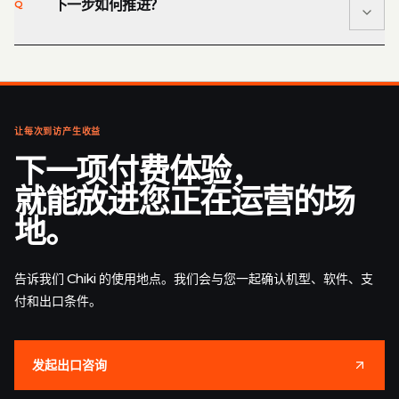
下一步如何推进？
Q
设备不具备防风雨能力。户外使用时必须设置合适的防水
A
遮蔽，并确认当地供电和场地条件。
请提供目的地、场地类型、意向机型、品牌需求和支付要
A
求。Chiki 将评估配置并提供报价。付款并确认最终规格后
开始生产，提货或运输另行安排。
让每次到访产生收益
下一项付费体验，
就能放进您正在运营的场
地。
告诉我们 Chiki 的使用地点。我们会与您一起确认机型、软件、支
付和出口条件。
发起出口咨询