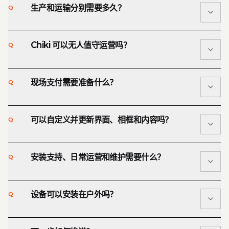
生产和运输分别需要多久？
Q
运输与安装、当地税费与关税、当地支付硬件将另行确
800 × D 550 mm，配备 21.5 英寸触摸屏，适合酒店、
A
认。QR 服务器费为每次保存 $0.25，按月结算。相纸的
旗舰空间、娱乐场所和高客流场地。
供应方式、价格以及是否可自行采购兼容耗材，将在签约
Chiki 可以无人值守运营吗？
Q
付款并确认最终规格后，生产周期为 2 至 4 周。从韩国提
过程中确认。
A
货或运输以及现场安装，将根据目的地、运输方式和场地
条件另行安排。
现场支付需要准备什么？
Q
可以。Chiki 支持拍摄、支付、打印和 QR 下载的自助流
A
程。当地支付配置和访客引导方式会根据每个场地确认。
可以自定义并更新界面、相框和内容吗？
Q
面向美国运营方，Chiki 支持集成 Stripe Terminal
A
S700。运营方需要当地 Stripe 账户和兼容终端。终端需
另行购买，其摆放位置和安装方式将按每个项目确认。
安装支持、日常运营和维护需要什么？
Q
Chiki 包含相框和内容管理功能。品牌视觉、相框布局、界
A
面范围和可选 AI 风格模型将在出口配置中一并确认。
设备可以安装在户外吗？
Q
出口配置评估包含远程设置和故障排查支持。日常运营主
A
要需要更换相纸、色带等兼容打印耗材。现场安装或现场
支持将根据目的地另行评估和报价。