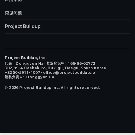
常见问题
Project Buildup
Project Buildup, Inc.
代表：Donggyun Ha · 营业登记号：166-86-02772
302, 99-4 Daehak-ro, Buk-gu, Daegu, South Korea
+82 50-5911-1007 · office@projectbuildup.io
隐私负责人：Donggyun Ha
©
2026
Project Buildup Inc. All rights reserved.