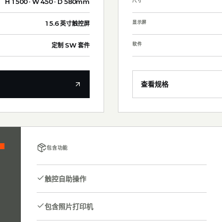
尺寸
H 1500 · W 450 · D 580mm
显示屏
15.6 英寸触控屏
软件
定制 SW 套件
查看规格
包含功能
触控自助操作
包含照片打印机