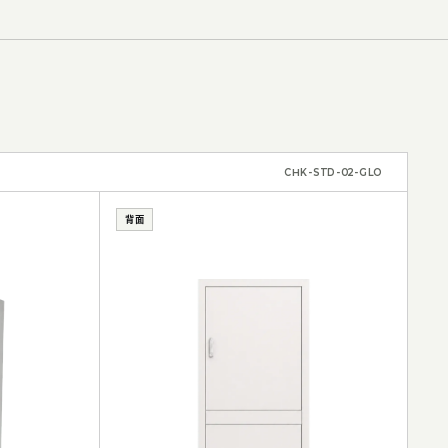
CHK-STD-02-GLO
背面