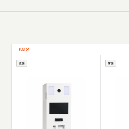
机型
01
正面
背面