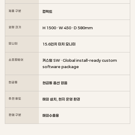
제품 구분
컴팩트
외형 크기
H 1500 · W 450 · D 580mm
모니터
15.6인치 터치 모니터
소프트웨어
커스텀 SW · Global install-ready custom
software package
현금통
현금통 옵션 없음
추천 용도
해외 설치, 현지 운영 환경
판매 구분
해외수출용