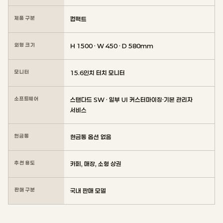
제품 구분
컴팩트
외형 크기
H 1500 · W 450 · D 580mm
모니터
15.6인치 터치 모니터
소프트웨어
스탠다드 SW · 일부 UI 커스터마이징·기본 관리자
서비스
현금통
현금통 옵션 없음
추천 용도
카페, 매장, 소형 상권
판매 구분
국내 판매 모델