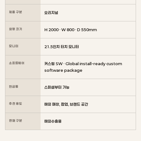
제품 구분
오리지널
외형 크기
H 2000 · W 800 · D 550mm
모니터
21.5인치 터치 모니터
소프트웨어
커스텀 SW · Global install-ready custom
software package
현금통
스페셜부터 가능
추천 용도
해외 매장, 팝업, 브랜드 공간
판매 구분
해외수출용